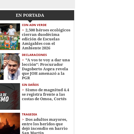
EN PORTADA
CON ADN VERDE
2,500 héroes ecológicos
cierran duodécima
edición de Escuelas
Amigables con el
Ambiente 2026
DECLARACIONES
"A vos te voy a dar una
lección": Procurador
Dagoberto Aspra revela
que JOH amenazó a la
PGR
SIN DAÑOS
Sismo de magnitud 4.4
se registra frente a las
costas de Omoa, Cortés
TRAGEDIA
Dos adultos mayores,
entre los heridos que
dejó incendio en barrio
San Martín