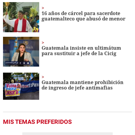
of
1
minute,
16 años de cárcel para sacerdote
58
guatemalteco que abusó de menor
seconds
Guatemala insiste en ultimátum
para sustituir a jefe de la Cicig
Guatemala mantiene prohibición
de ingreso de jefe antimafias
MIS TEMAS PREFERIDOS