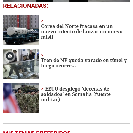
0
RELACIONADAS:
seconds
of
45
seconds
Corea del Norte fracasa en un
nuevo intento de lanzar un nuevo
misil
Tren de NY queda varado en túnel y
luego ocurre...
EEUU desplegó 'decenas de
soldados' en Somalia (fuente
militar)