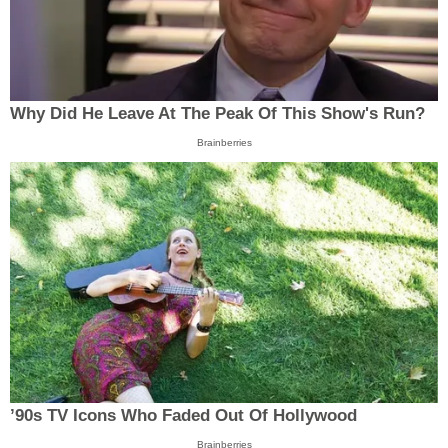
Why Did He Leave At The Peak Of This Show's Run?
Brainberries
’90s TV Icons Who Faded Out Of Hollywood
Brainberries