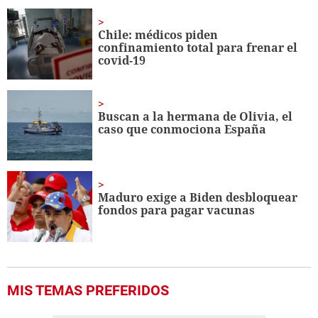
of
1
minute,
Chile: médicos piden
41
confinamiento total para frenar el
seconds
covid-19
Buscan a la hermana de Olivia, el
caso que conmociona España
Maduro exige a Biden desbloquear
fondos para pagar vacunas
MIS TEMAS PREFERIDOS