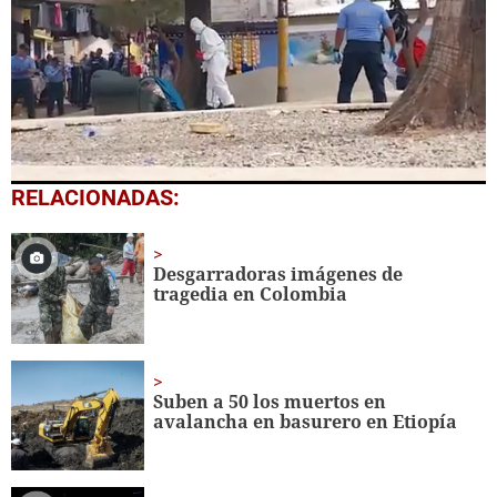
0
RELACIONADAS:
seconds
of
1
minute,
Desgarradoras imágenes de
18
tragedia en Colombia
seconds
Suben a 50 los muertos en
avalancha en basurero en Etiopía