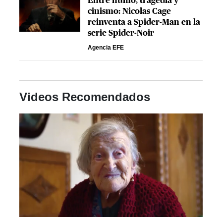
Entre humo, tragedia y
cinismo: Nicolas Cage
reinventa a Spider-Man en la
serie Spider-Noir
Agencia EFE
Videos Recomendados
0