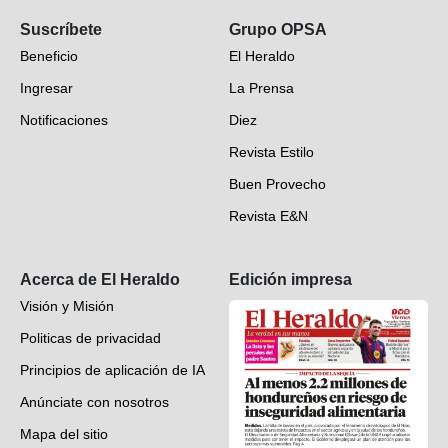
Suscríbete
Grupo OPSA
EH Verifica
Beneficio
El Heraldo
Fotogalerías
Ingresar
La Prensa
Deportes
Notificaciones
Diez
Videos
Revista Estilo
Hondureños en el mundo
Buen Provecho
Revista E&N
Suscripción
Acerca de El Heraldo
Edición impresa
Visión y Misión
Politicas de privacidad
Principios de aplicación de IA
Anúnciate con nosotros
Mapa del sitio