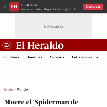
El Heraldo
×
Descargar
Noticias al instante. Disponible en Google y IOS
Lo último
Honduras
Sucesos
Entretenimiento
Inicio
·
Mundo
Muere el 'Spiderman de