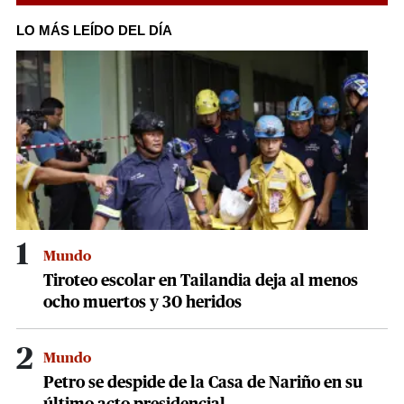
seconds
of
LO MÁS LEÍDO DEL DÍA
43
seconds
1
Mundo
Tiroteo escolar en Tailandia deja al menos
ocho muertos y 30 heridos
2
Mundo
Petro se despide de la Casa de Nariño en su