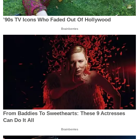
’90s TV Icons Who Faded Out Of Hollywood
Brainberries
From Baddies To Sweethearts: These 9 Actresses
Can Do It All
Brainberries