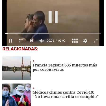
0
RELACIONADAS:
seconds
of
1
minute,
Francia registra 635 muertos más
1
por coronavirus
second
Médicos chinos contra Covid-19:
“No llevar mascarilla es estúpido”