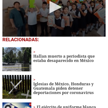
0
RELACIONADAS:
seconds
of
1
minute,
Hallan muerto a periodista que
56
estaba desaparecido en México
seconds
Iglesias de México, Honduras y
Guatemala piden detener
deportaciones por coronavirus
El ejército de uniforme blanco