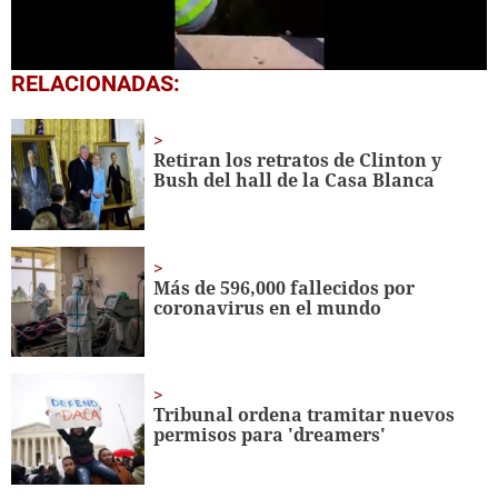
0
RELACIONADAS:
seconds
of
23
seconds
Retiran los retratos de Clinton y
Bush del hall de la Casa Blanca
Más de 596,000 fallecidos por
coronavirus en el mundo
Tribunal ordena tramitar nuevos
permisos para 'dreamers'