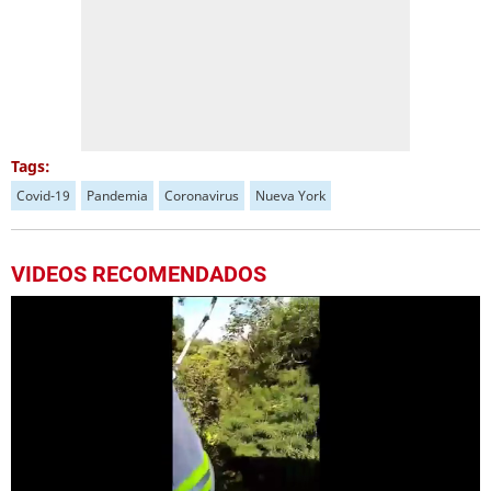
Tags:
Covid-19
Pandemia
Coronavirus
Nueva York
VIDEOS RECOMENDADOS
Próximo
Escuela Enciende una Luz recibe cuadernos Quick, gracias a la Maratón del Saber
01:56