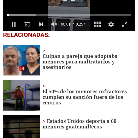
0
RELACIONADAS:
seconds
of
1
minute,
Culpan a pareja que adoptaba
57
menores para maltratarlos y
seconds
asesinarlos
El 50% de los menores infractores
cumplen su sanción fuera de los
centros
Estados Unidos deporta a 60
menores guatemaltecos