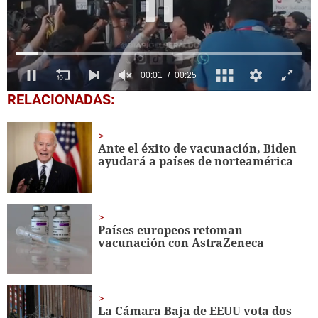
0
RELACIONADAS:
seconds
of
25
seconds
Ante el éxito de vacunación, Biden
ayudará a países de norteamérica
Países europeos retoman
vacunación con AstraZeneca
La Cámara Baja de EEUU vota dos