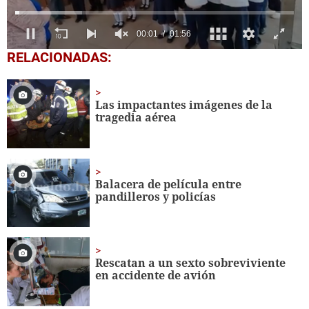
0
RELACIONADAS:
seconds
of
1
minute,
Las impactantes imágenes de la
56
tragedia aérea
seconds
Balacera de película entre
pandilleros y policías
Rescatan a un sexto sobreviviente
en accidente de avión