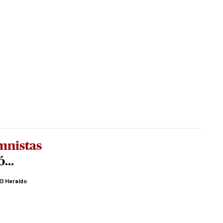
mnistas
...
El Heraldo