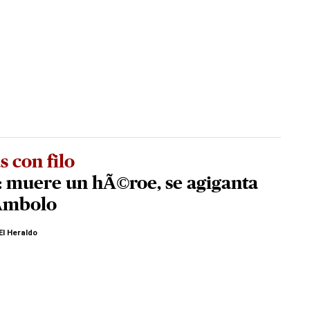
s con filo
: muere un hÃ©roe, se agiganta
Ã­mbolo
El Heraldo