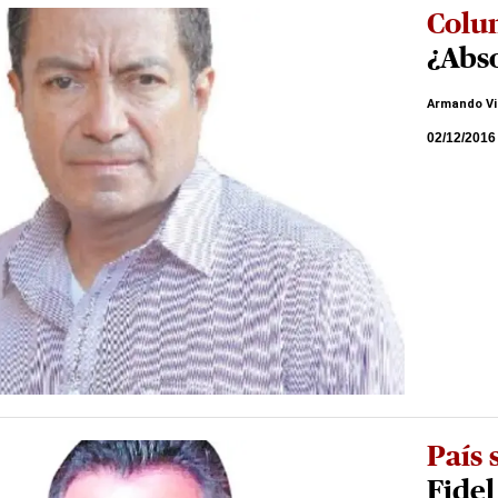
Colu
¿Abso
Armando Vi
02/12/2016
País
Fidel