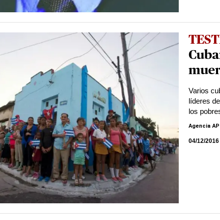
TEST
Cuba
muert
Varios cu
líderes d
los pobre
Agencia AP
04/12/2016