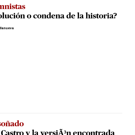
mnistas
lución o condena de la historia?
llanueva
 soñado
 Castro y la versiÃ³n encontrada