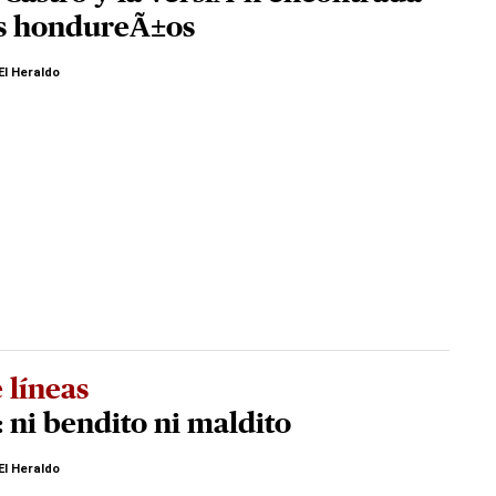
os hondureÃ±os
El Heraldo
 líneas
: ni bendito ni maldito
El Heraldo