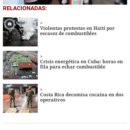
0
RELACIONADAS:
seconds
of
1
minute,
Violentas protestas en Haití por
56
escasez de combustibles
seconds
Crisis energética en Cuba: horas en
fila para echar combustible
Costa Rica decomisa cocaína en dos
operativos