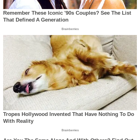
Remember These Iconic '90s Couples? See The List
That Defined A Generation
Brainberries
Tropes Hollywood Invented That Have Nothing To Do
With Reality
Brainberries