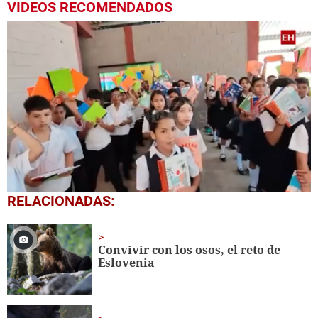
VIDEOS RECOMENDADOS
0
RELACIONADAS:
seconds
of
1
minute,
Convivir con los osos, el reto de
56
Eslovenia
seconds