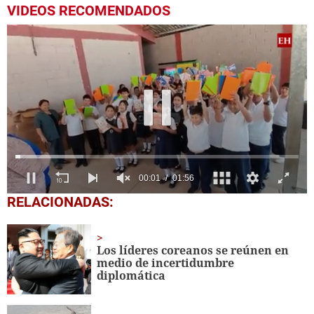
VIDEOS RECOMENDADOS
0
RELACIONADAS:
seconds
of
1
minute,
Los líderes coreanos se reúnen en
56
medio de incertidumbre
seconds
diplomática