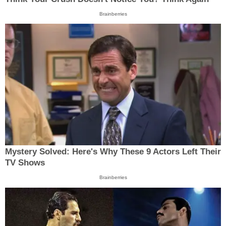
Brainberries
Mystery Solved: Here's Why These 9 Actors Left Their
TV Shows
Brainberries