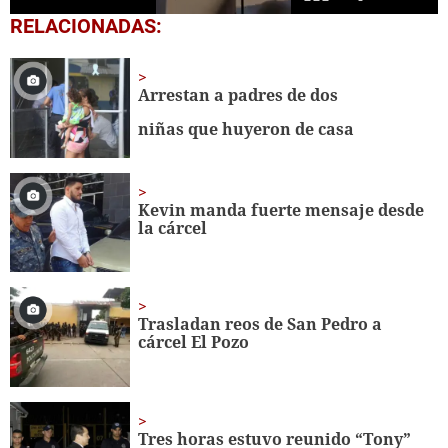
0
RELACIONADAS:
seconds
of
51
seconds
Arrestan a padres de dos
niñas que huyeron de casa
Kevin manda fuerte mensaje desde
la cárcel
Trasladan reos de San Pedro a
cárcel El Pozo
Tres horas estuvo reunido “Tony”