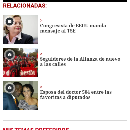
0
RELACIONADAS:
of
2
minutes,
31
Congresista de EEUU manda
seconds
mensaje al TSE
Seguidores de la Alianza de nuevo
a las calles
Esposa del doctor 504 entre las
favoritas a diputados