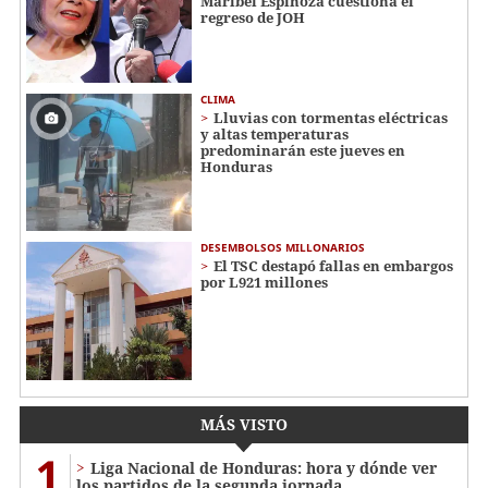
Maribel Espinoza cuestiona el
regreso de JOH
CLIMA
Lluvias con tormentas eléctricas
y altas temperaturas
predominarán este jueves en
Honduras
DESEMBOLSOS MILLONARIOS
El TSC destapó fallas en embargos
por L921 millones
MÁS VISTO
1
Liga Nacional de Honduras: hora y dónde ver
los partidos de la segunda jornada