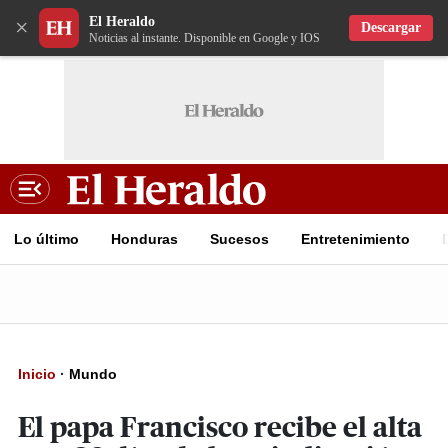
El Heraldo
×
Descargar
Noticias al instante. Disponible en Google y IOS
Lo último
Honduras
Sucesos
Entretenimiento
Inicio
·
Mundo
El papa Francisco recibe el alta