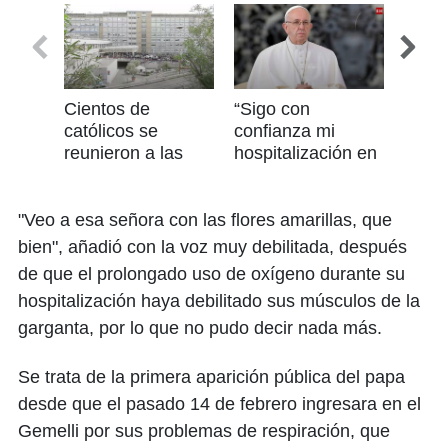
minute,
27
seconds
Cientos de
“Sigo con
Adiós
católicos se
confianza mi
el pa
reunieron a las
hospitalización en
pobre
afueras del
el Gemelli”: Papa
estuv
Gemelli para
Francisco
fieles
saludar al papa
"Veo a esa señora con las flores amarillas, que
Francisco
bien", añadió con la voz muy debilitada, después
de que el prolongado uso de oxígeno durante su
hospitalización haya debilitado sus músculos de la
garganta, por lo que no pudo decir nada más.
Se trata de la primera aparición pública del papa
desde que el pasado 14 de febrero ingresara en el
Gemelli por sus problemas de respiración, que