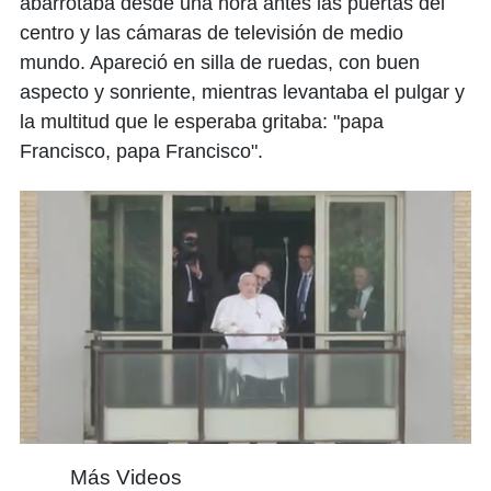
abarrotaba desde una hora antes las puertas del
centro y las cámaras de televisión de medio
mundo. Apareció en silla de ruedas, con buen
aspecto y sonriente, mientras levantaba el pulgar y
la multitud que le esperaba gritaba: "papa
Francisco, papa Francisco".
0
of
Más Videos
1