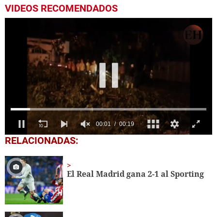
VIDEOS RECOMENDADOS
0
RELACIONADAS:
seconds
of
19
seconds
El Real Madrid gana 2-1 al Sporting