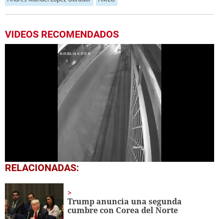
VIDEOS RECOMENDADOS
0
RELACIONADAS:
seconds
of
53
seconds
Trump anuncia una segunda
cumbre con Corea del Norte