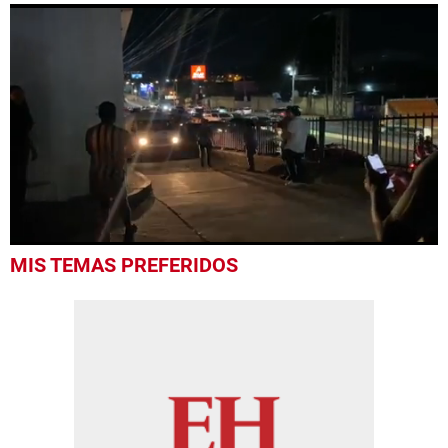
0
MIS TEMAS PREFERIDOS
seconds
of
52
seconds