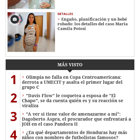
DETALLES
Engaño, planificación y un bebé
robado: los detalles del caso María
Camila Potosí
MÁS VISTO
1
Olimpia no falla en Copa Centroamericana:
derrota a UMECIT y asalta el primer lugar del
grupo C
2
"Davis Flow" le coquetea a esposa de "El
Chapo", se da cuenta quién es y su reacción se
viraliza
3
"A ver si tiene valor de amenazarme a mí":
Dagoberto Aspra, el procurador que enfrentará a
JOH en el caso Pandora II
4
¿En qué departamentos de Honduras hay más
niños con nombres de futbolistas famosos?