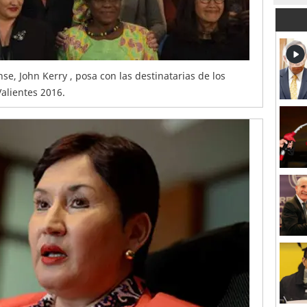
se, John Kerry , posa con las destinatarias de los
alientes 2016.