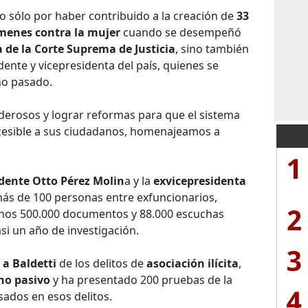
 sólo por haber contribuido a la creación de
33
ímenes contra la mujer
cuando se desempeñó
 de la Corte Suprema de Justicia
, sino también
dente y vicepresidenta del país, quienes se
ño pasado.
oderosos y lograr reformas para que el sistema
cesible a sus ciudadanos, homenajeamos a
1
dente Otto Pérez Molin
a y la
exvicepresidenta
ás de 100 personas entre exfuncionarios,
2
enos 500.000 documentos y 88.000 escuchas
si un año de investigación.
3
 a Baldetti
de los delitos de
asociación ilícita
,
ho pasivo
y ha presentado 200 pruebas de la
4
sados en esos delitos.