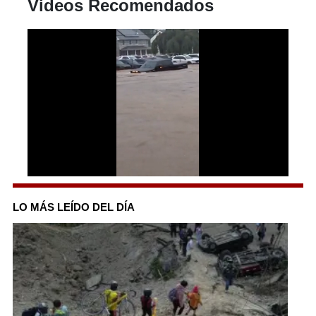
Videos Recomendados
0
seconds
of
LO MÁS LEÍDO DEL DÍA
1
minute,
57
seconds