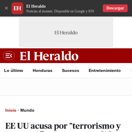
El Heraldo
×
Descargar
Noticias al instante. Disponible en Google y IOS
Lo último
Honduras
Sucesos
Entretenimiento
Inicio
·
Mundo
EE UU acusa por "terrorismo y