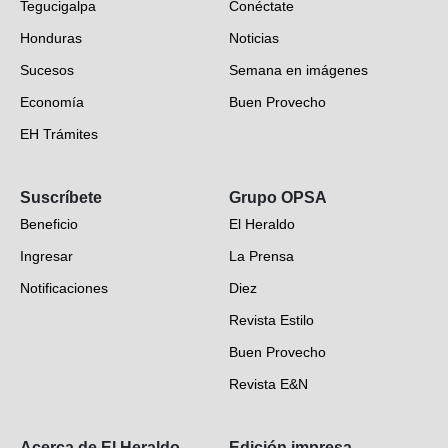
Tegucigalpa
Conéctate
Honduras
Noticias
Sucesos
Semana en imágenes
Economía
Buen Provecho
EH Trámites
Opinión
Suscríbete
Grupo OPSA
EH Verifica
Beneficio
El Heraldo
Fotogalerías
Ingresar
La Prensa
Deportes
Notificaciones
Diez
Videos
Revista Estilo
Hondureños en el mundo
Buen Provecho
Revista E&N
Suscripción
Acerca de El Heraldo
Edición impresa