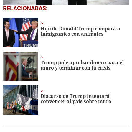
0
RELACIONADAS:
seconds
of
45
seconds
Hijo de Donald Trump compara a
inmigrantes con animales
Trump pide aprobar dinero para el
muro y terminar con la crisis
Discurso de Trump intentará
convencer al país sobre muro