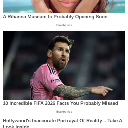
A Rihanna Museum Is Probably Opening Soon
Brainberries
10 Incredible FIFA 2026 Facts You Probably Missed
Brainberries
Hollywood's Inaccurate Portrayal Of Reality – Take A
Look Inside