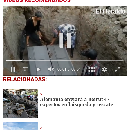
VIDEOS RECOMENDADOS
Próximo
El Cohep ofrece crear 350 mil empleos para hondureños deportados
00:53
0
RELACIONADAS:
of
13
seconds
Alemania enviará a Beirut 47
expertos en búsqueda y rescate