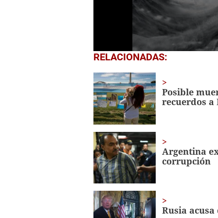
0
RELACIONADAS:
seconds
of
42
seconds
Volume
Posible muer
0%
recuerdos a 
Argentina ex
corrupción
Rusia acusa 