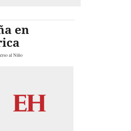
ña en
rica
verso al Niño