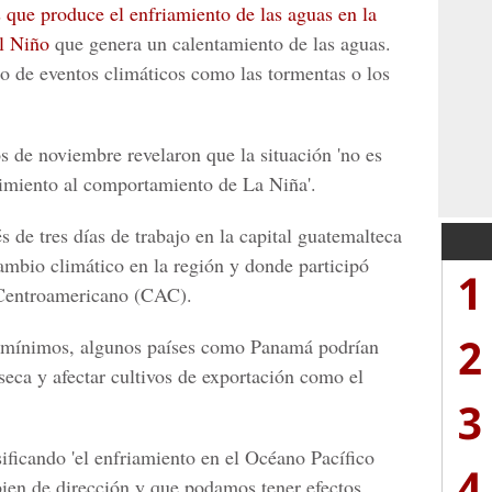
que produce el enfriamiento de las aguas en la
al Niño
que genera un calentamiento de las aguas.
o de eventos climáticos como las tormentas o los
s de noviembre revelaron que la situación 'no es
guimiento al comportamiento de La Niña
'.
 de tres días de trabajo en la capital guatemalteca
ambio climático en la región y donde participó
1
Centroamerica
no
(CAC).
2
n mínimos, algunos países como Panamá
podrían
 seca y afectar cultivos de exportación como el
3
ificando 'el enfriamiento en el
Océano Pacífico
4
ien de dirección
y que podamos tener efectos