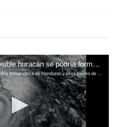
¡Alerta Honduras! Posible huracán se podría formar cerca de Centroamérica
¡Alerta! Un posible huracán se podría formar cerca de Honduras y otros países de Centroamérica.