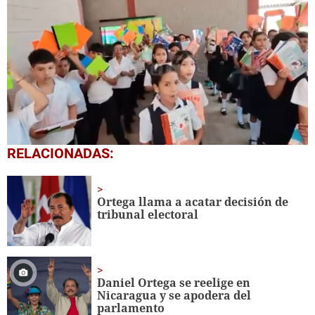
0
RELACIONADAS:
seconds
of
1
minute,
Ortega llama a acatar decisión de
56
tribunal electoral
seconds
Daniel Ortega se reelige en
Nicaragua y se apodera del
parlamento