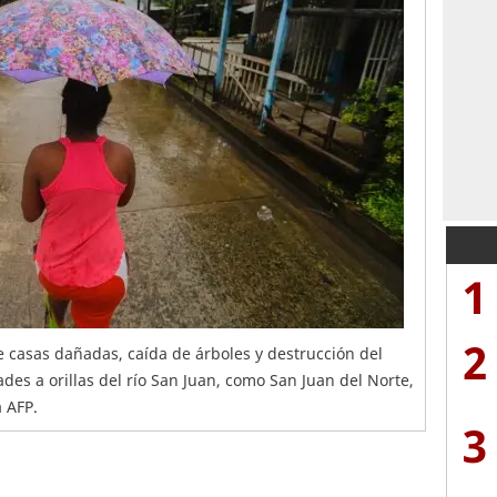
1
2
 casas dañadas, caída de árboles y destrucción del
des a orillas del río San Juan, como San Juan del Norte,
a AFP.
3