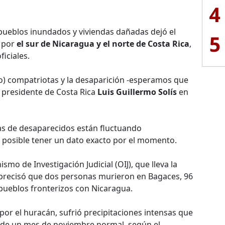
4
pueblos inundados y viviendas dañadas dejó el
5
s por
el sur de Nicaragua y el norte de Costa Rica
,
iciales.
) compatriotas y la desaparición -esperamos que
 presidente de Costa Rica
Luis Guillermo Solís
en
ras de desaparecidos están fluctuando
 posible tener un dato exacto por el momento.
smo de Investigación Judicial (OIJ), que lleva la
s, precisó que dos personas murieron en Bagaces, 96
 pueblos fronterizos con Nicaragua.
or el huracán, sufrió precipitaciones intensas que
 de un mes de noviembre normal, según el