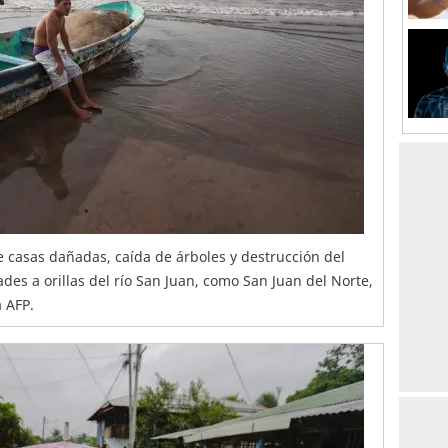
 casas dañadas, caída de árboles y destrucción del
des a orillas del río San Juan, como San Juan del Norte,
a AFP.