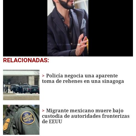
0
RELACIONADAS:
seconds
of
2
Policía negocia una aparente
minutes,
toma de rehenes en una sinagoga
56
seconds
Migrante mexicano muere bajo
custodia de autoridades fronterizas
de EEUU