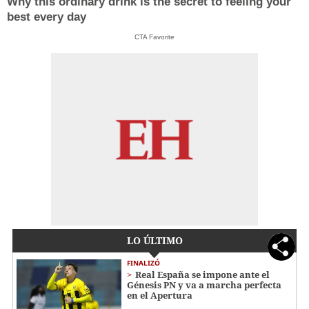
Why this ordinary drink is the secret to feeling your
best every day
CTA Favorite
LO ÚLTIMO
FINALIZÓ
Real España se impone ante el
Génesis PN y va a marcha perfecta
en el Apertura