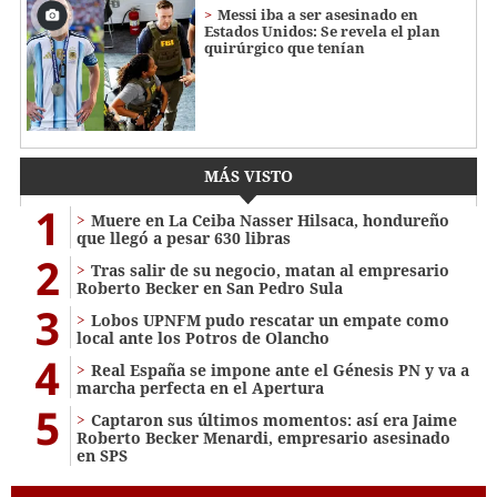
Messi iba a ser asesinado en
Estados Unidos: Se revela el plan
quirúrgico que tenían
MÁS VISTO
1
Muere en La Ceiba Nasser Hilsaca, hondureño
que llegó a pesar 630 libras
2
Tras salir de su negocio, matan al empresario
Roberto Becker en San Pedro Sula
3
Lobos UPNFM pudo rescatar un empate como
local ante los Potros de Olancho
4
Real España se impone ante el Génesis PN y va a
marcha perfecta en el Apertura
5
Captaron sus últimos momentos: así era Jaime
Roberto Becker Menardi​​​, empresario asesinado
en SPS