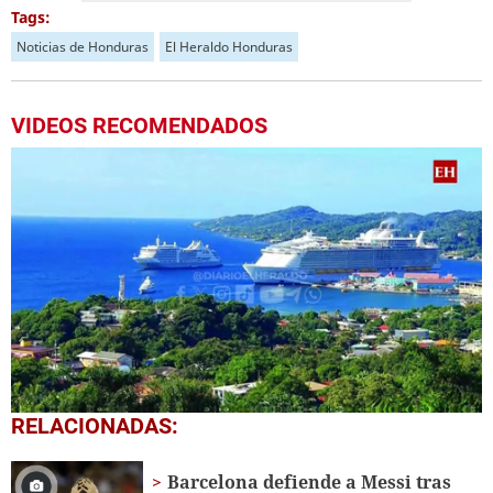
Tags:
Noticias de Honduras
El Heraldo Honduras
VIDEOS RECOMENDADOS
0
RELACIONADAS:
seconds
of
5
Barcelona defiende a Messi tras
minutes,