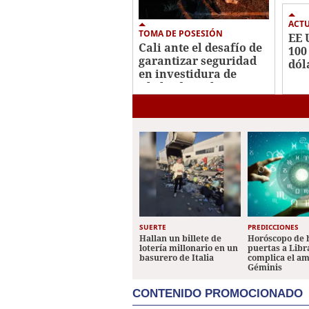
ACT
TOMA DE POSESIÓN
EE 
Cali ante el desafío de
100
garantizar seguridad
dól
en investidura de
rec
Abelardo De la
cab
Espriella
Jal
SUERTE
PREDICCIONES
Hallan un billete de
Horóscopo de 
lotería millonario en un
puertas a Libr
basurero de Italia
complica el a
Géminis
CONTENIDO PROMOCIONADO