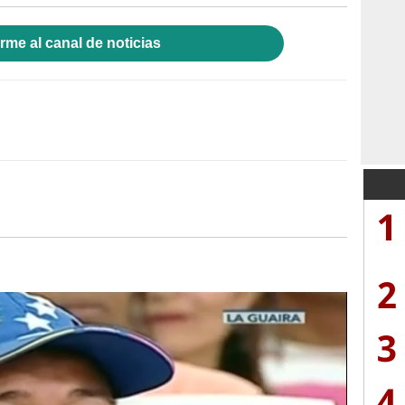
rme al canal de noticias
1
2
3
4