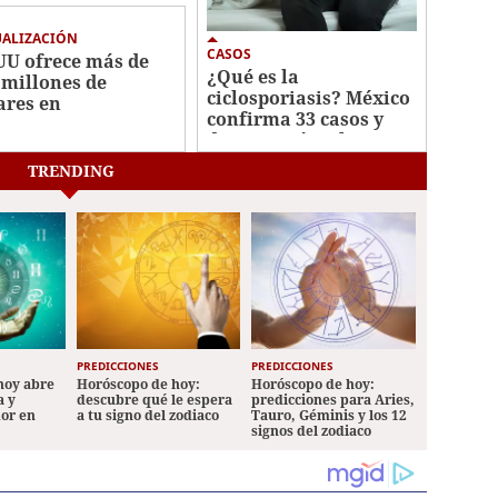
UALIZACIÓN
CASOS
UU ofrece más de
¿Qué es la
 millones de
ciclosporiasis? México
ares en
confirma 33 casos y
ompensas por
descarta vínculo con
ecillas de Cártel
brote en EEUU
isco
TRENDING
PREDICCIONES
PREDICCIONES
hoy abre
Horóscopo de hoy:
Horóscopo de hoy:
a y
descubre qué le espera
predicciones para Aries,
mor en
a tu signo del zodiaco
Tauro, Géminis y los 12
signos del zodiaco