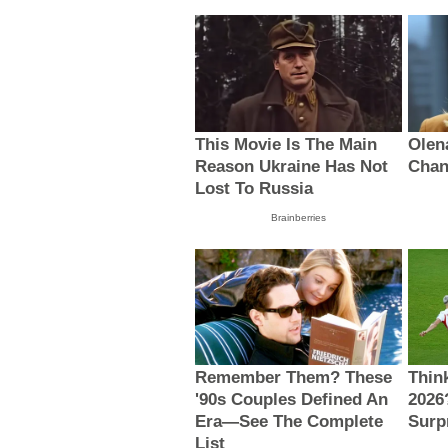
This Movie Is The Main
Olen
Reason Ukraine Has Not
Chan
Lost To Russia
Brainberries
Remember Them? These
Thin
'90s Couples Defined An
2026
Era—See The Complete
Surp
List