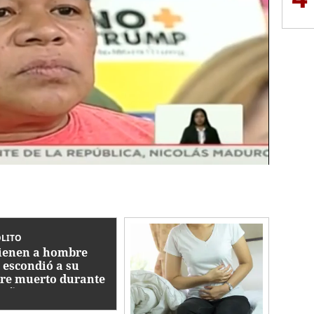
ÓLITO
ienen a hombre
 escondió a su
re muerto durante
 años en un
gelador