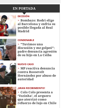
EN PORTADA
DECISIÓN
Bombazo: Rodri elige
al Barcelona y enfría su
posible llegada al Real
Madrid
CONDENABLE
"Tuvimos una
discusión y me golpeó":
padre denuncia agresión
de su hijo en La Ceiba
NUEVO CASO
MP reactiva denuncia
contra Roosevelt
Hernández por abuso de
autoridad
¡GRAN RECIBIMIENTO!
Colo Colo presenta a
‘Vozinha’, el arquero
que aterrizó como
refuerzo de lujo en Chile