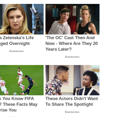
a Zelenska's Life
'The OC' Cast Then And
ged Overnight
Now - Where Are They 20
Years Later?
Brainberries
Brainberries
k You Know FIFA
These Actors Didn't Want
? These Facts May
To Share The Spotlight
rise You
Brainberries