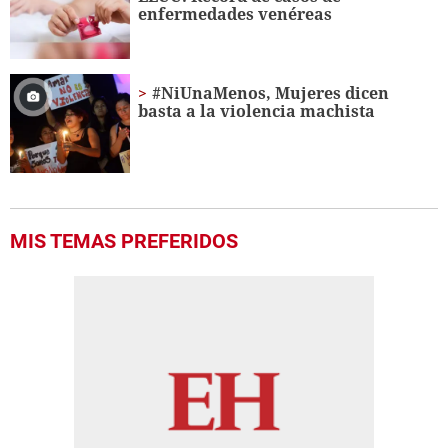
39
enfermedades venéreas
seconds
#NiUnaMenos, Mujeres dicen
basta a la violencia machista
MIS TEMAS PREFERIDOS