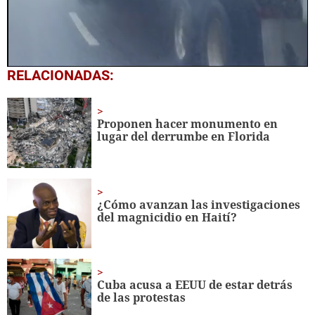
0
RELACIONADAS:
seconds
of
2
minutes,
Proponen hacer monumento en
50
lugar del derrumbe en Florida
seconds
¿Cómo avanzan las investigaciones
del magnicidio en Haití?
Cuba acusa a EEUU de estar detrás
de las protestas