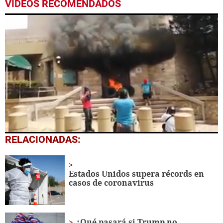
VIDEOS RECOMENDADOS
0
RELACIONADAS:
seconds
of
38
seconds
Estados Unidos supera récords en
casos de coronavirus
¿Qué pasará si Trump no