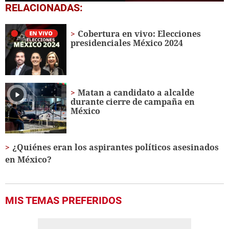
0
RELACIONADAS:
seconds
of
1
Cobertura en vivo: Elecciones
minute,
presidenciales México 2024
56
seconds
Matan a candidato a alcalde
durante cierre de campaña en
México
¿Quiénes eran los aspirantes políticos asesinados
en México?
MIS TEMAS PREFERIDOS