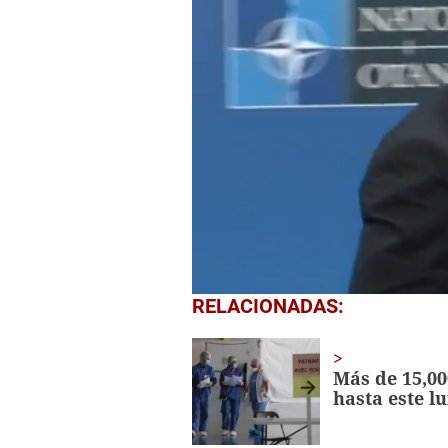
0
RELACIONADAS:
of
1
minute,
0
Volume
Más de 15,00
0%
hasta este l