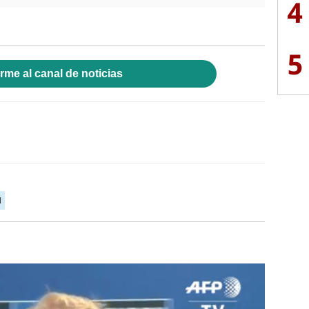
4
5
rme al canal de noticias
l