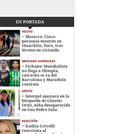
EN PORTADA
HECHO
Masacre: Cinco
personas mueren en
Olanchito, Yoro, tras
tiroteo en vivienda
MERCADO HONDURAS
Fichajes: Mundialista
no llega a Olimpia,
catracho se va del
Barcelona y Marathón
contrata
APOYO
Interpol apoyará en la
búsqueda de Génesis
Ortiz, niña desaparecida
en San Pedro Sula
REACCIÓN
Kathia Crivelli
reacciona al