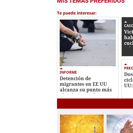
MIS TEMAS PREFERIDOS
Te puede interesar:
CAS
Vic
hab
cuc
Jul
rom
PRE
INFORME
Dos
Detención de
cic
migrantes en EE UU
UU:
alcanza su punto más
con
alto durante el
sus
Gobierno de Trump