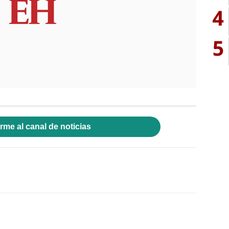
4
5
rme al canal de noticias