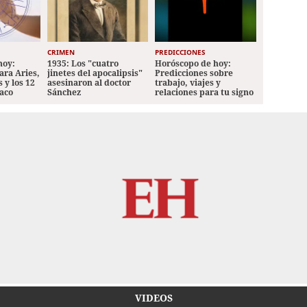
CRIMEN
PREDICCIONES
hoy:
1935: Los "cuatro
Horóscopo de hoy:
ara Aries,
jinetes del apocalipsis"
Predicciones sobre
 y los 12
asesinaron al doctor
trabajo, viajes y
iaco
Sánchez
relaciones para tu signo
VIDEOS