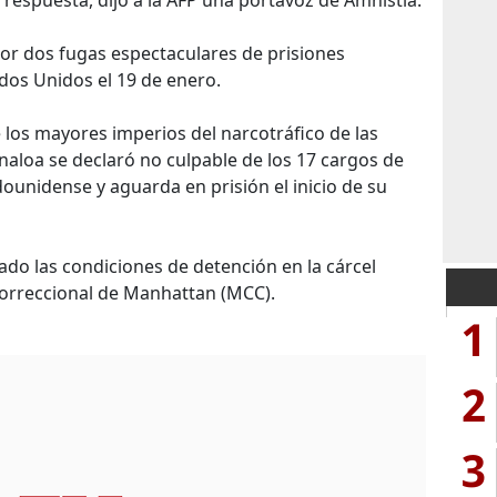
 respuesta, dijo a la AFP una portavoz de Amnistía.
por dos fugas espectaculares de prisiones
dos Unidos el 19 de enero.
los mayores imperios del narcotráfico de las
Sinaloa se declaró no culpable de los 17 cargos de
adounidense y aguarda en prisión el inicio de su
do las condiciones de detención en la cárcel
Correccional de Manhattan (MCC).
1
2
3