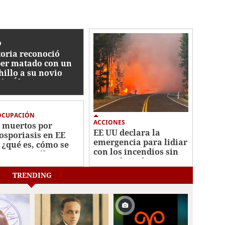
O
toria reconoció
er matado con un
hillo a su novio
ián Álvarez: "Me
pió el celular..."
OCUPACIÓN
ACCIONES
 muertos por
EE UU declara la
losporiasis en EE
emergencia para lidiar
 ¿qué es, cómo se
con los incendios sin
tagia y cuáles son
control en el noroeste
 síntomas?
TRENDING