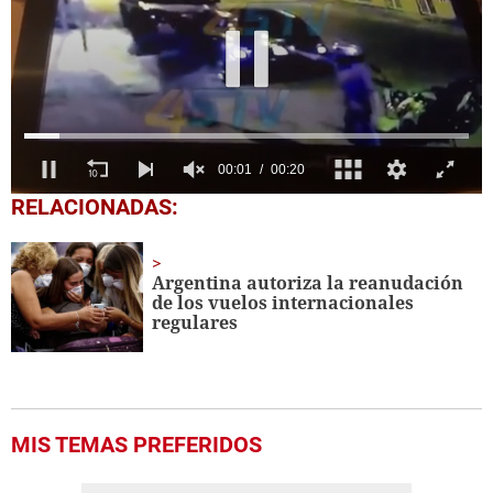
0
RELACIONADAS:
seconds
of
20
seconds
Argentina autoriza la reanudación
de los vuelos internacionales
regulares
MIS TEMAS PREFERIDOS