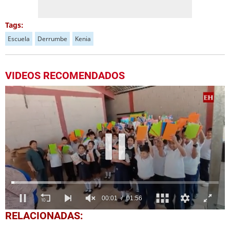
Tags:
Escuela
Derrumbe
Kenia
VIDEOS RECOMENDADOS
0
RELACIONADAS:
seconds
of