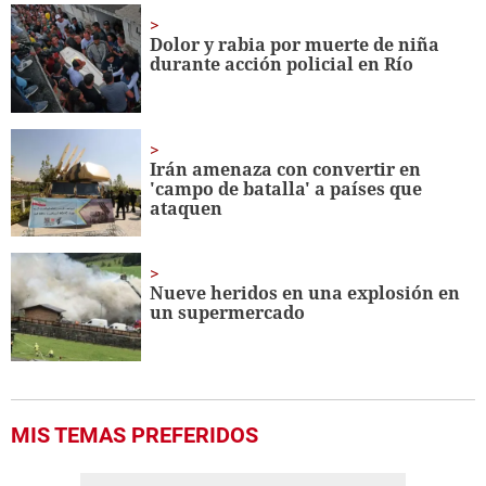
1
minute,
Dolor y rabia por muerte de niña
56
durante acción policial en Río
seconds
Irán amenaza con convertir en
'campo de batalla' a países que
ataquen
Nueve heridos en una explosión en
un supermercado
MIS TEMAS PREFERIDOS