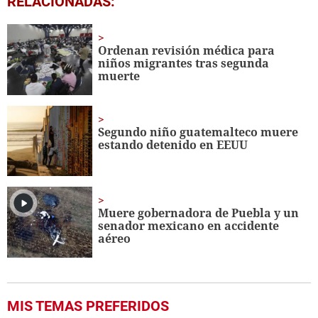
RELACIONADAS:
seconds
of
1
minute,
Ordenan revisión médica para
20
niños migrantes tras segunda
seconds
muerte
Segundo niño guatemalteco muere
estando detenido en EEUU
Muere gobernadora de Puebla y un
senador mexicano en accidente
aéreo
MIS TEMAS PREFERIDOS