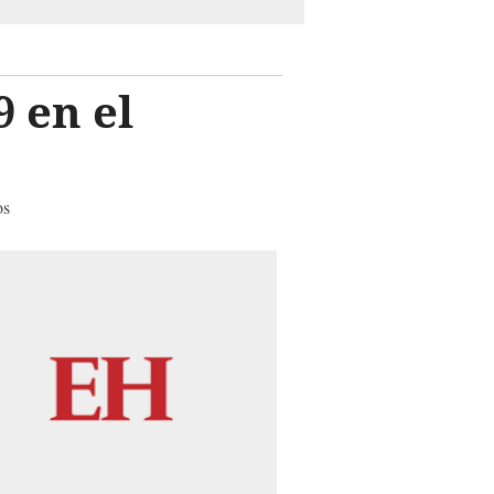
 en el
os