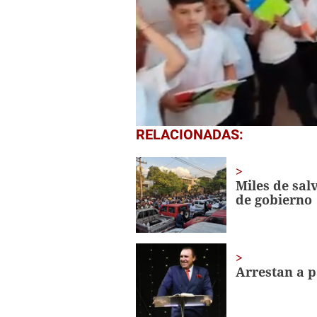
0
RELACIONADAS:
seconds
of
1
minute,
Miles de sal
56
de gobierno
seconds
Volume
0%
Arrestan a p