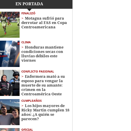
EN PORTADA
FINALIZÓ
Motagua sufrió para
derrotar al FAS en Copa
Centroamericana
CLIMA
Honduras mantiene
condiciones secas con
lluvias débiles este
viernes
CONFLICTO PASIONAL
Enfermera mató a su
esposo para vengar la
muerte de su amante:
crimen en la
Centroamérica Oeste
CUMPLEAÑOS
Los hijos mayores de
Ricky Martin cumplen 18
años: ¿A quién se
parecen?
OFICIAL