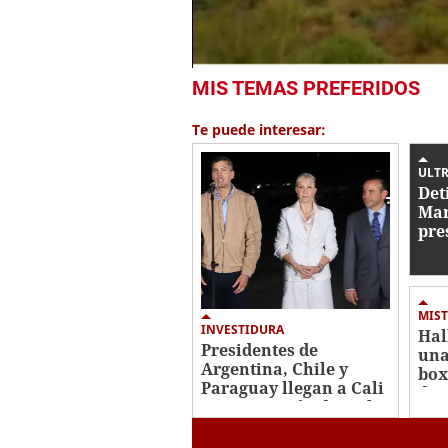
0
MIS TEMAS PREFERIDOS
seconds
of
1
Te puede interesar:
minute,
35
seconds
Volume
ULTR
0%
Det
Mar
pre
con
de 
MIST
INVESTIDURA
Hal
Presidentes de
una
Argentina, Chile y
box
Paraguay llegan a Cali
de 
para posesión de De la
Ros
Espriella