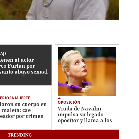
AJE
ienen al actor
co Furlan por
sunto abuso sexual
tra un niño autista
5 años
ERIOSA MUERTE
OPOSICIÓN
laron su cuerpo en
Viuda de Navalni
 maleta: cae
impulsa su legado
eador por crimen
opositor y llama a los
misionera Elisabeth
rusos a votar por
s
Yábloko
TRENDING