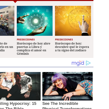
PREDICCIONES
PREDICCIONES
ete de
Horóscopo de hoy abre
Horóscopo de hoy:
ario en un
puertas a Libra y
descubre qué le espera
alia
complica el amor en
a tu signo del zodiaco
Géminis
iling Hypocrisy: 15
See The Incredible
os The Bible
Physical Transformations