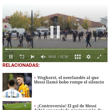
0
RELACIONADAS:
seconds
of
1
Weghorst, el neerlandés al que
minute,
Messi llamó bobo rompe el silencio
56
seconds
¡Controversia! El gol de Messi