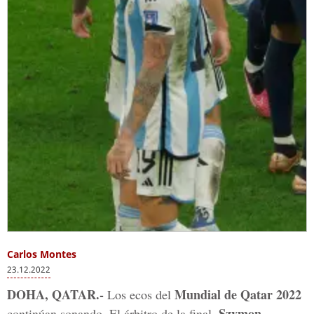
Carlos Montes
23.12.2022
DOHA, QATAR.-
Mundial de Qatar 2022
Los ecos del
Szymon
continúan sonando. El árbitro de la final,