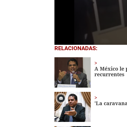
0
RELACIONADAS:
seconds
of
27
seconds
Volume
A México le
0%
recurrentes
'La caravana