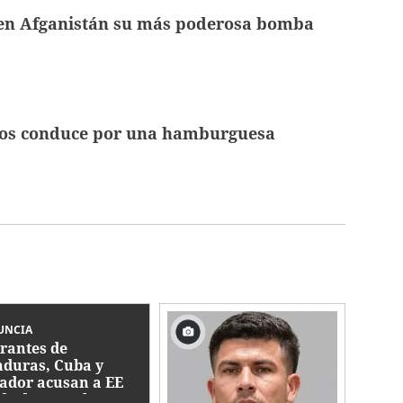
en Afganistán su más poderosa bomba
ños conduce por una hamburguesa
UNCIA
rantes de
duras, Cuba y
ador acusan a EE
de deportarlos a