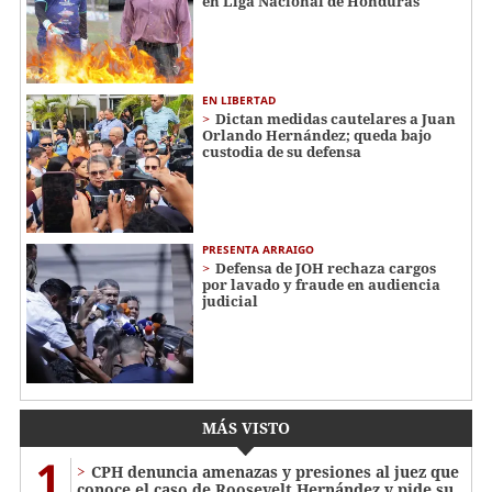
en Liga Nacional de Honduras
EN LIBERTAD
Dictan medidas cautelares a Juan
Orlando Hernández; queda bajo
custodia de su defensa
PRESENTA ARRAIGO
Defensa de JOH rechaza cargos
por lavado y fraude en audiencia
judicial
MÁS VISTO
1
CPH denuncia amenazas y presiones al juez que
conoce el caso de Roosevelt Hernández y pide su