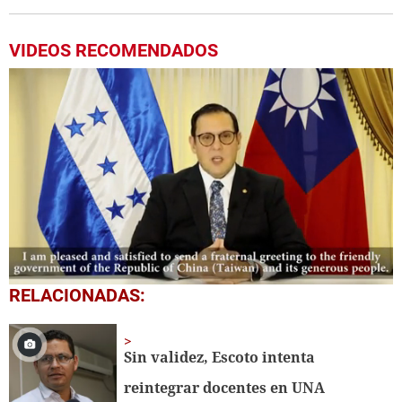
VIDEOS RECOMENDADOS
0
RELACIONADAS:
seconds
of
6
minutes,
Sin validez, Escoto intenta
6
seconds
reintegrar docentes en UNA